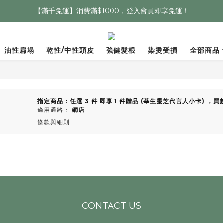
【滿千免運】消費滿$1000，登入會員即享免運！
油性扁塌
乾性/中性頭皮
強健髮根
染燙受損
全部商品
指定商品：任選 3 件 即享 1 件贈品 (莘生靈芝代言人小卡) ，
適用通路：
網店
條款與細則
CONTACT US