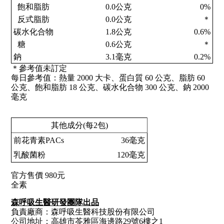
  飽和脂肪
0.0公克
0%
  反式脂肪
0.0公克
＊
碳水化合物
1.8公克
0.6%
  糖
0.6公克
＊
鈉
3.1毫克
0.2%
＊參考值未訂定
每日參考值：熱量 2000 大卡、蛋白質 60 公克、脂肪 60 
公克、飽和脂肪 18 公克、碳水化合物 300 公克、鈉 2000 
毫克
其他成分(每2包)
前花青素PACs
36毫克
乳酸菌粉
120毫克
官方售價 980元
全素
森呼吸生醫研發團隊出品
負責廠商：森呼吸生醫科技股份有限公司
公司地址：高雄市苓雅區海邊路29號6樓之1