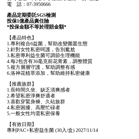
電    話：07-3950666
產品定期委託SGS檢測
投保1億產品責任險
*投保金額不等於理賠金額*
【產品特色】
1.專利複合6益菌，幫助改變菌叢生態
2.針對女性私密呵護，告別尷尬
3.私密專利益生菌可調節生理機能
4.每2包含有36毫克前花青素，調整體質
5.複方層層守護，幫助調整有感
6.洛神花植萃添加，幫助維持私密健康
【推薦族群】
1.長時間久坐、缺乏清爽感者
2.希望私密淨爽舒適者
3.喜歡穿緊身褲、久站族群
4.私密困擾、高壓忙碌者
5.一般女性均需私密保養
【有效日期】
專利PAC+私密益生菌 (30入/盒) 
2027/11/14