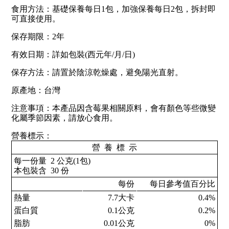
食用方法：基礎保養每日1包，加強保養每日2包，拆封即
可直接使用。
保存期限：2年
有效日期：詳如包裝(西元年/月/日)
保存方法：請置於陰涼乾燥處，避免陽光直射。
原產地：台灣
注意事項：本產品因含莓果相關原料，會有顏色等些微變
化屬季節因素，請放心食用。
營養標示：
營  養  標  示
每一份量  2 公克(1包)
本包裝含  30 份
每份
每日參考值百分比
熱量
7.7大卡
0.4%
蛋白質
0.1公克
0.2%
脂肪
0.01公克
0%