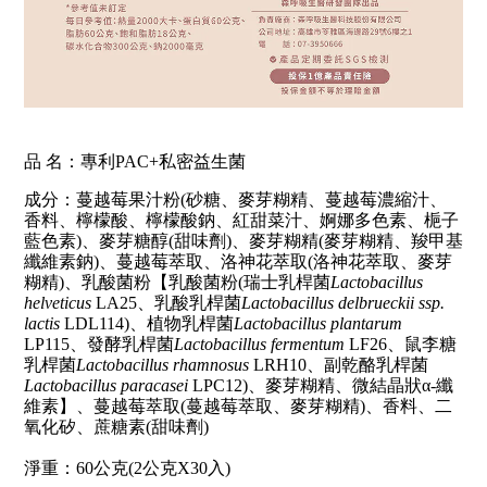
品 名：專利PAC+私密益生菌
成分：蔓越莓果汁粉(砂糖、麥芽糊精、蔓越莓濃縮汁、
香料、檸檬酸、檸檬酸鈉、紅甜菜汁、婀娜多色素、梔子
藍色素)、麥芽糖醇(甜味劑)、麥芽糊精(麥芽糊精、羧甲基
纖維素鈉)、蔓越莓萃取、洛神花萃取(洛神花萃取、麥芽
糊精)、乳酸菌粉【乳酸菌粉(瑞士乳桿菌
Lactobacillus 
helveticus
 LA25、乳酸乳桿菌
Lactobacillus delbrueckii ssp. 
lactis
 LDL114)、植物乳桿菌
Lactobacillus plantarum
LP115、發酵乳桿菌
Lactobacillus fermentum
 LF26、鼠李糖
乳桿菌
Lactobacillus rhamnosus
 LRH10、副乾酪乳桿菌
Lactobacillus paracasei
 LPC12)、麥芽糊精、微結晶狀α-纖
維素】、蔓越莓萃取(蔓越莓萃取、麥芽糊精)、香料、二
氧化矽、蔗糖素(甜味劑)
淨重：60公克(2公克X30入)