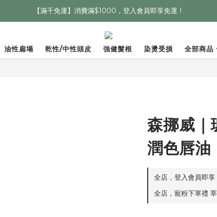
【滿千免運】消費滿$1000，登入會員即享免運！
油性扁塌
乾性/中性頭皮
強健髮根
染燙受損
全部商品
森挪威｜
潤色唇油
全店，登入會員即享：
全店，寵粉下單禮 莘