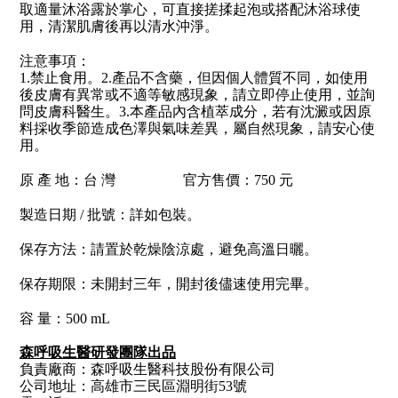
取適量沐浴露於掌心，可直接搓揉起泡或搭配沐浴球使
用，清潔肌膚後再以清水沖淨。
注意事項：
1.禁止食用。2.產品不含藥，但因個人體質不同，如使用
後皮膚有異常或不適等敏感現象，請立即停止使用，並詢
問皮膚科醫生。3.本產品內含植萃成分，若有沈澱或因原
料採收季節造成色澤與氣味差異，屬自然現象，請安心使
用。
原 產 地：台 灣 官方售價：750 元
製造日期 / 批號：詳如包裝。
保存方法：請置於乾燥陰涼處，避免高溫日曬。
保存期限：未開封三年，開封後儘速使用完畢。
容 量：500 mL
森呼吸生醫研發團隊出品
負責廠商：森呼吸生醫科技股份有限公司
公司地址：高雄市三民區淵明街53號