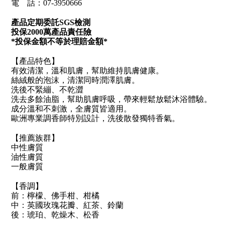
電 話：07-3950666
產品定期委託SGS檢測
投保2000萬產品責任險
*投保金額不等於理賠金額*
【產品特色】
有效清潔，溫和肌膚，幫助維持肌膚健康。
絲絨般的泡沫，清潔同時潤澤肌膚。
洗後不緊繃、不乾澀
洗去多餘油脂，幫助肌膚呼吸，帶來輕鬆放鬆沐浴體驗。
成分溫和不刺激，全膚質皆適用。
歐洲專業調香師特別設計，洗後散發獨特香氣。
【推薦族群】
中性膚質
油性膚質
一般膚質
【香調】
前：檸檬、佛手柑、柑橘
中：英國玫瑰花瓣、紅茶、鈴蘭
後：琥珀、乾燥木、松香