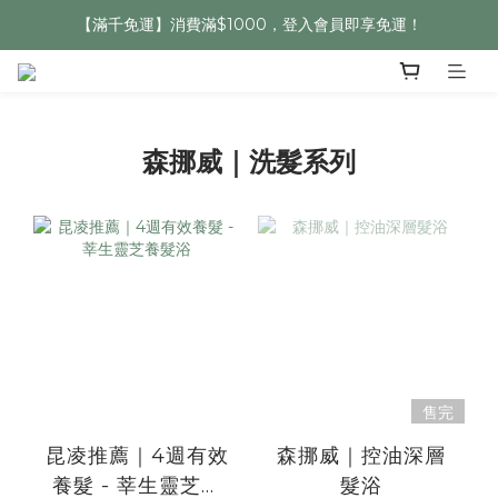
【滿千免運】消費滿$1000，登入會員即享免運！
森挪威｜洗髮系列
售完
昆凌推薦｜4週有效
森挪威｜控油深層
養髮 - 莘生靈芝養
髮浴