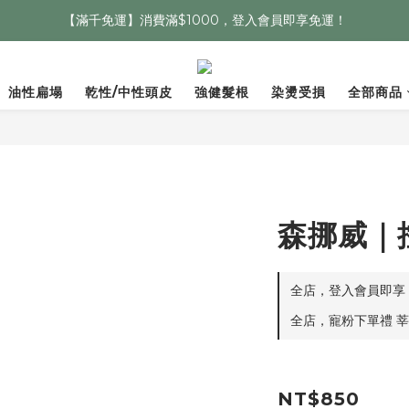
【滿千免運】消費滿$1000，登入會員即享免運！
油性扁塌
乾性/中性頭皮
強健髮根
染燙受損
全部商品
森挪威｜
全店，登入會員即享：
全店，寵粉下單禮 莘
NT$850