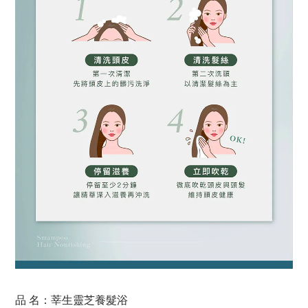
品 名：
莘生靈芝養髮浴