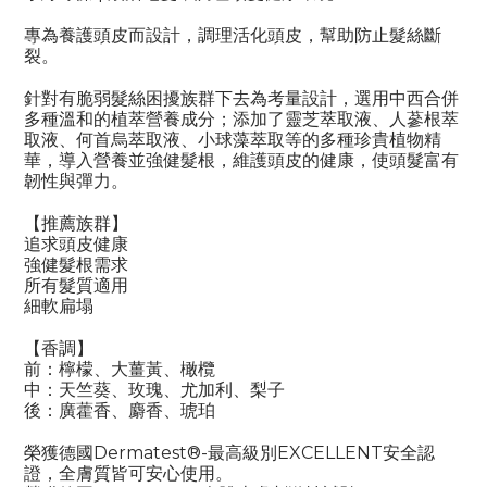
專為養護頭皮而設計，調理活化頭皮，幫助防止髮絲斷
裂。
針對有脆弱髮絲困擾族群下去為考量設計，選用中西合併
多種溫和的植萃營養成分；添加了靈芝萃取液、人蔘根萃
取液、何首烏萃取液、小球藻萃取等的多種珍貴植物精
華，導入營養並強健髮根，維護頭皮的健康，使頭髮富有
韌性與彈力。
【推薦族群】
追求頭皮健康
強健髮根需求
所有髮質適用
細軟扁塌
【香調】
前：檸檬、大薑黃、橄欖
中：天竺葵、玫瑰、尤加利、梨子
後：廣藿香、麝香、琥珀
榮獲德國Dermatest®-最高級別EXCELLENT安全認
證，全膚質皆可安心使用。