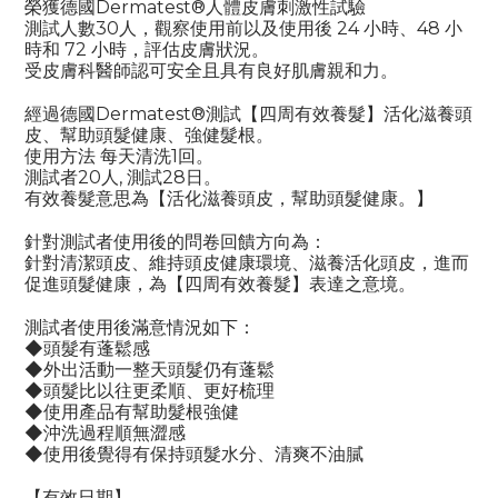
榮獲德國Dermatest®人體皮膚刺激性試驗
測試人數30人，觀察使用前以及使用後 24 小時、48 小
時和 72 小時，評估皮膚狀況。
受皮膚科醫師認可安全且具有良好肌膚親和力。
經過德國Dermatest®測試【四周有效養髮】活化滋養頭
皮、幫助頭髮健康、強健髮根。
使用方法 每天清洗1回。
測試者20人, 測試28日。
有效養髮意思為【活化滋養頭皮，幫助頭髮健康。】
針對測試者使用後的問卷回饋方向為：
針對清潔頭皮、維持頭皮健康環境、滋養活化頭皮，進而
促進頭髮健康，為【四周有效養髮】表達之意境。
測試者使用後滿意情況如下：
◆頭髮有蓬鬆感
◆外出活動一整天頭髮仍有蓬鬆
◆頭髮比以往更柔順、更好梳理
◆使用產品有幫助髮根強健
◆沖洗過程順無澀感
◆使用後覺得有保持頭髮水分、清爽不油膩
【有效日期】