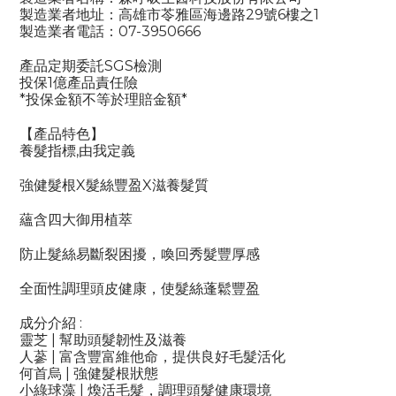
製造業者地址：高雄市苓雅區海邊路29號6樓之1
製造業者電話：07-3950666
產品定期委託SGS檢測
投保1億產品責任險
*投保金額不等於理賠金額*
【產品特色】
養髮指標,由我定義
強健髮根X髮絲豐盈X滋養髮質
蘊含四大御用植萃
防止髮絲易斷裂困擾，喚回秀髮豐厚感
全面性調理頭皮健康，使髮絲蓬鬆豐盈
成分介紹 :
靈芝 | 幫助頭髮韌性及滋養
人蔘 | 富含豐富維他命，提供良好毛髮活化
何首烏 | 強健髮根狀態
小綠球藻 | 煥活毛髮，調理頭髮健康環境