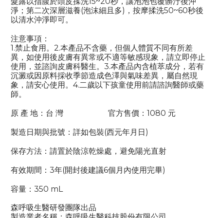
髮露以指腹於頭皮揉洗15~20秒，讓泡泡包覆髒汙後沖
淨；第二次深層滋養(泡沫細且多)，按摩揉洗50~60秒後
以清水沖淨即可。
注意事項：
1.禁止食用。2.本產品不含藥，但個人體質不同有所差
異，如使用後皮膚有異常或不適等敏感現象，請立即停止
使用，並諮詢皮膚科醫生。3.本產品內含植萃成分，若有
沉澱或因原料採收季節造成色澤與氣味差異，屬自然現
象，請安心使用。4.二歲以下孩童使用前請諮詢醫師或藥
師。
原 產 地：台 灣 官方售價：1080 元
製造日期與批號：詳如包裝(西元年月日)
保存方法：請置於陰涼乾燥處，避免陽光直射
有效期間：3年(開封後建議6個月內使用完畢)
容量：350 mL
森呼吸生醫研發團隊出品
製造業者名稱：森呼吸生醫科技股份有限公司