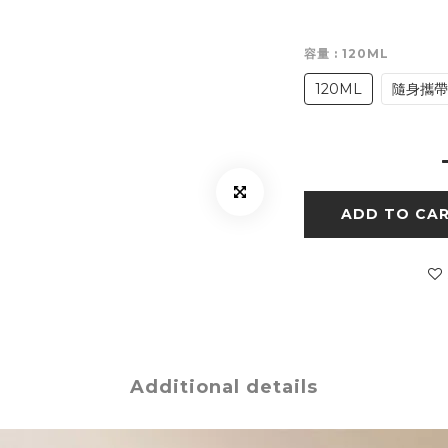
容量
: 120ML
120ML
隨身攜帶
ADD TO CA
Additional details