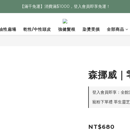
【滿千免運】消費滿$1000，登入會員即享免運！
油性扁塌
乾性/中性頭皮
強健髮根
染燙受損
全部商品
森挪威｜
登入會員即享：全館消費
寵粉下單禮 莘生靈芝代
NT$680